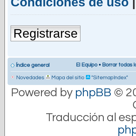
Condiciones de uso
Registrarse
El Equipo
•
Borrar todas l
Índice general
Novedades
Mapa del sitio
"SitemapIndex"
Powered by
phpBB
© 20
Traducción al es
ph