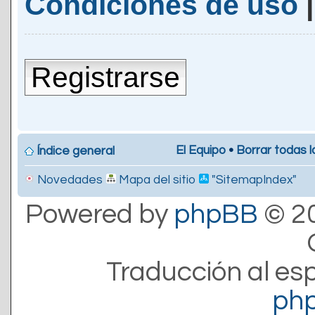
Condiciones de uso
Registrarse
El Equipo
•
Borrar todas l
Índice general
Novedades
Mapa del sitio
"SitemapIndex"
Powered by
phpBB
© 20
Traducción al es
ph