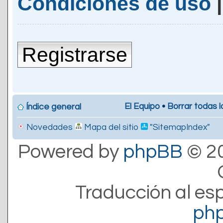
Condiciones de uso
Registrarse
El Equipo
•
Borrar todas l
Índice general
Novedades
Mapa del sitio
"SitemapIndex"
Powered by
phpBB
© 20
Traducción al es
ph