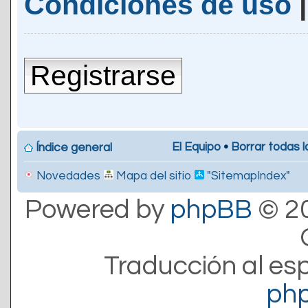
Condiciones de uso
Registrarse
El Equipo
•
Borrar todas l
Índice general
Novedades
Mapa del sitio
"SitemapIndex"
Powered by
phpBB
© 20
Traducción al es
ph