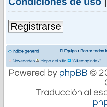
Condiciones de uso
Registrarse
El Equipo
•
Borrar todas l
Índice general
Novedades
Mapa del sitio
"SitemapIndex"
Powered by
phpBB
© 20
Traducción al es
ph