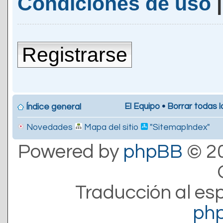
Condiciones de uso
Registrarse
El Equipo
•
Borrar todas l
Índice general
Novedades
Mapa del sitio
"SitemapIndex"
Powered by
phpBB
© 20
Traducción al es
ph