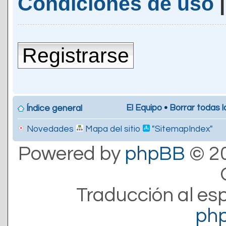
Condiciones de uso
Registrarse
El Equipo
•
Borrar todas l
Índice general
Novedades
Mapa del sitio
"SitemapIndex"
Powered by
phpBB
© 20
Traducción al es
ph