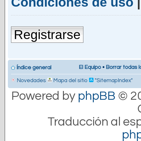
Condiciones de uso
Registrarse
El Equipo
•
Borrar todas l
Índice general
Novedades
Mapa del sitio
"SitemapIndex"
Powered by
phpBB
© 20
Traducción al es
ph