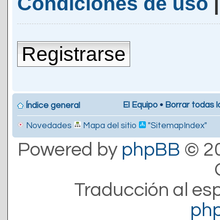
Condiciones de uso
Registrarse
El Equipo
•
Borrar todas l
Índice general
Novedades
Mapa del sitio
"SitemapIndex"
Powered by
phpBB
© 20
Traducción al es
ph