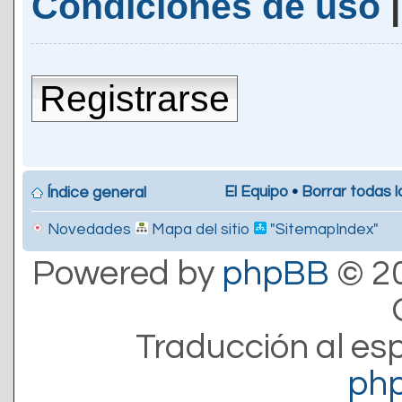
Condiciones de uso
Registrarse
El Equipo
•
Borrar todas l
Índice general
Novedades
Mapa del sitio
"SitemapIndex"
Powered by
phpBB
© 20
Traducción al es
ph