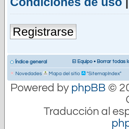
Condiciones de uso
Registrarse
El Equipo
•
Borrar todas l
Índice general
Novedades
Mapa del sitio
"SitemapIndex"
Powered by
phpBB
© 20
Traducción al es
ph