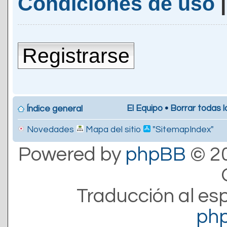
Condiciones de uso
Registrarse
El Equipo
•
Borrar todas l
Índice general
Novedades
Mapa del sitio
"SitemapIndex"
Powered by
phpBB
© 20
Traducción al es
ph