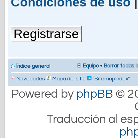
Condiciones de uso
Registrarse
El Equipo
•
Borrar todas l
Índice general
Novedades
Mapa del sitio
"SitemapIndex"
Powered by
phpBB
© 20
Traducción al es
ph