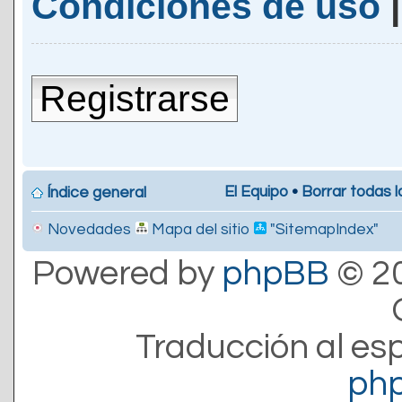
Condiciones de uso
Registrarse
El Equipo
•
Borrar todas l
Índice general
Novedades
Mapa del sitio
"SitemapIndex"
Powered by
phpBB
© 20
Traducción al es
ph