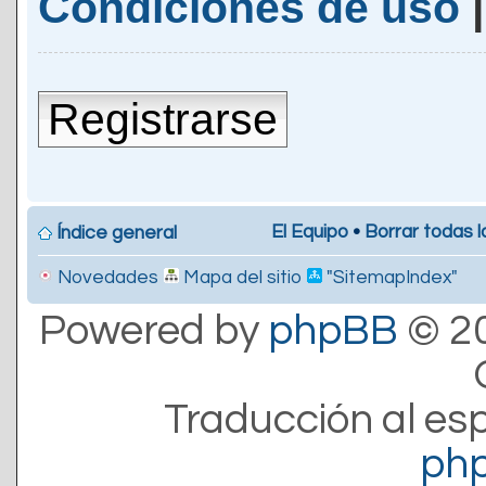
Condiciones de uso
Registrarse
El Equipo
•
Borrar todas l
Índice general
Novedades
Mapa del sitio
"SitemapIndex"
Powered by
phpBB
© 20
Traducción al es
ph