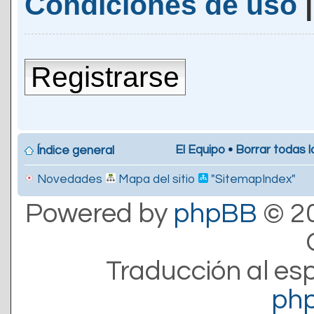
Condiciones de uso
Registrarse
El Equipo
•
Borrar todas l
Índice general
Novedades
Mapa del sitio
"SitemapIndex"
Powered by
phpBB
© 20
Traducción al es
ph