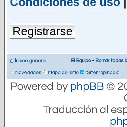
Condiciones de uso
Registrarse
El Equipo
•
Borrar todas l
Índice general
Novedades
Mapa del sitio
"SitemapIndex"
Powered by
phpBB
© 20
Traducción al es
ph