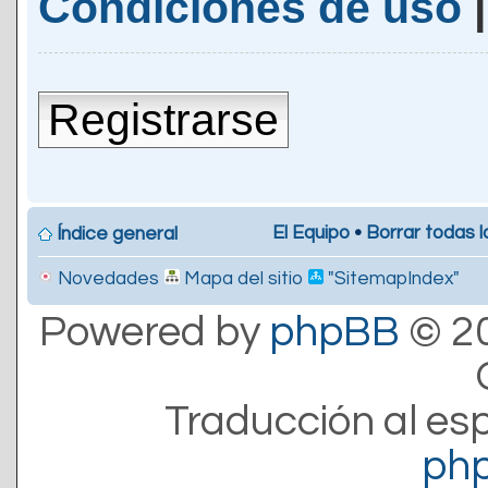
Condiciones de uso
Registrarse
El Equipo
•
Borrar todas l
Índice general
Novedades
Mapa del sitio
"SitemapIndex"
Powered by
phpBB
© 20
Traducción al es
ph