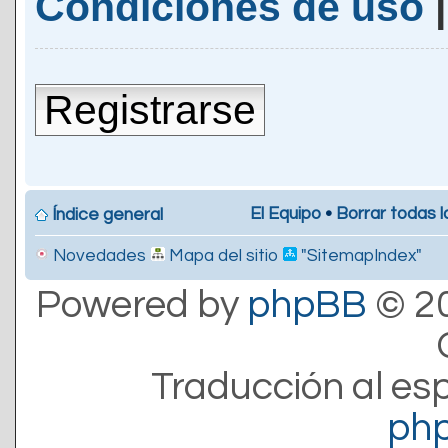
Condiciones de uso
Registrarse
El Equipo
•
Borrar todas l
Índice general
Novedades
Mapa del sitio
"SitemapIndex"
Powered by
phpBB
© 20
Traducción al es
ph