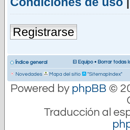
Condiciones de uso
Registrarse
El Equipo
•
Borrar todas l
Índice general
Novedades
Mapa del sitio
"SitemapIndex"
Powered by
phpBB
© 20
Traducción al es
ph