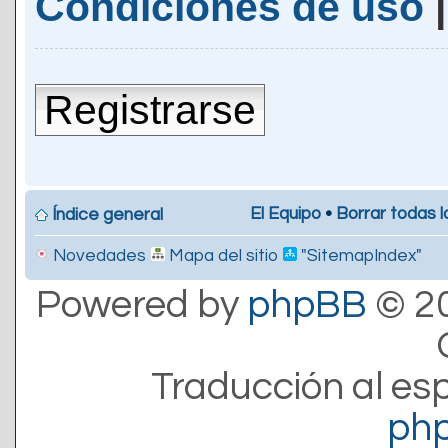
Condiciones de uso
Registrarse
El Equipo
•
Borrar todas l
Índice general
Novedades
Mapa del sitio
"SitemapIndex"
Powered by
phpBB
© 20
Traducción al es
ph