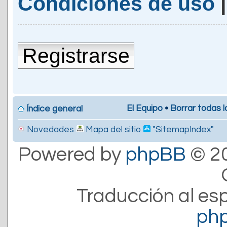
Condiciones de uso
Registrarse
El Equipo
•
Borrar todas l
Índice general
Novedades
Mapa del sitio
"SitemapIndex"
Powered by
phpBB
© 20
Traducción al es
ph