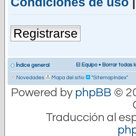
Condiciones de uso
Registrarse
El Equipo
•
Borrar todas l
Índice general
Novedades
Mapa del sitio
"SitemapIndex"
Powered by
phpBB
© 20
Traducción al es
ph