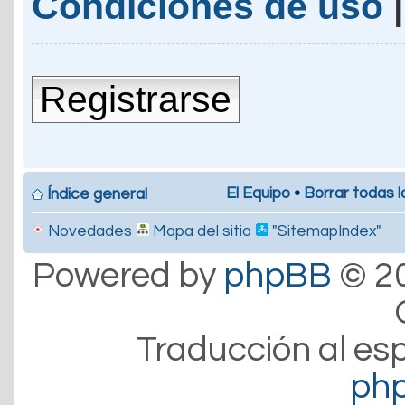
Condiciones de uso
Registrarse
El Equipo
•
Borrar todas l
Índice general
Novedades
Mapa del sitio
"SitemapIndex"
Powered by
phpBB
© 20
Traducción al es
ph