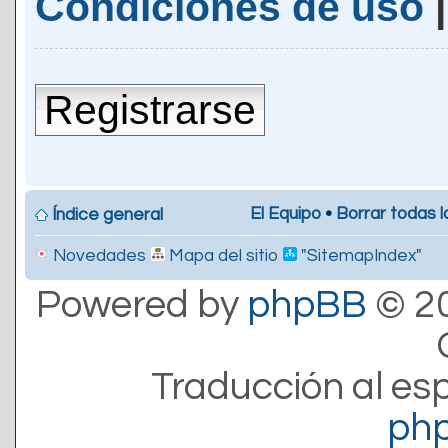
Condiciones de uso
Registrarse
El Equipo
•
Borrar todas l
Índice general
Novedades
Mapa del sitio
"SitemapIndex"
Powered by
phpBB
© 20
Traducción al es
ph