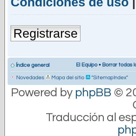
Condiciones de uso
Registrarse
El Equipo
•
Borrar todas l
Índice general
Novedades
Mapa del sitio
"SitemapIndex"
Powered by
phpBB
© 20
Traducción al es
ph