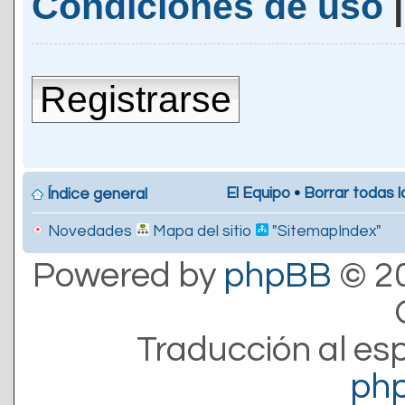
Condiciones de uso
Registrarse
El Equipo
•
Borrar todas l
Índice general
Novedades
Mapa del sitio
"SitemapIndex"
Powered by
phpBB
© 20
Traducción al es
ph