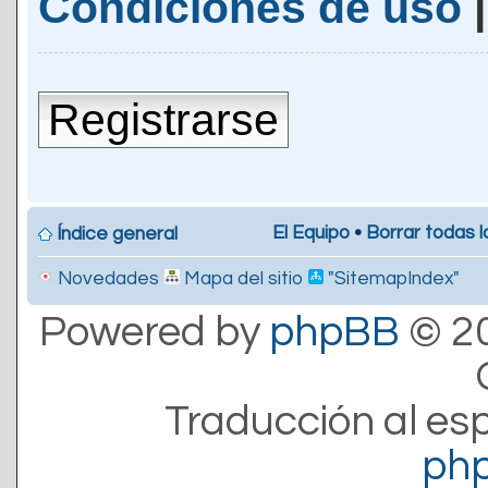
Condiciones de uso
Registrarse
El Equipo
•
Borrar todas l
Índice general
Novedades
Mapa del sitio
"SitemapIndex"
Powered by
phpBB
© 20
Traducción al es
ph