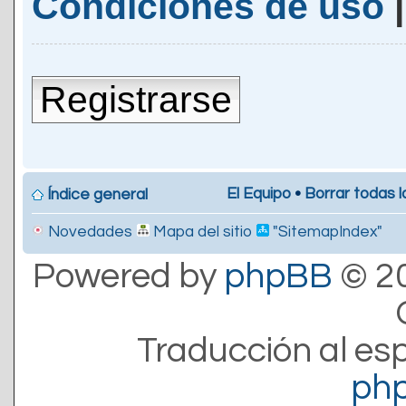
Condiciones de uso
Registrarse
El Equipo
•
Borrar todas l
Índice general
Novedades
Mapa del sitio
"SitemapIndex"
Powered by
phpBB
© 20
Traducción al es
ph