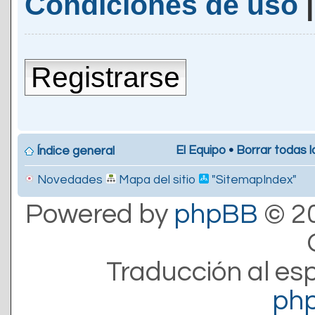
Condiciones de uso
Registrarse
El Equipo
•
Borrar todas l
Índice general
Novedades
Mapa del sitio
"SitemapIndex"
Powered by
phpBB
© 20
Traducción al es
ph