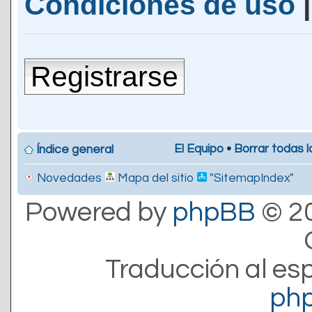
Condiciones de uso
Registrarse
El Equipo
•
Borrar todas l
Índice general
Novedades
Mapa del sitio
"SitemapIndex"
Powered by
phpBB
© 20
Traducción al es
ph