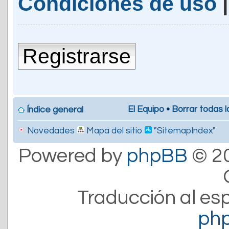
Condiciones de uso
Registrarse
El Equipo
•
Borrar todas l
Índice general
Novedades
Mapa del sitio
"SitemapIndex"
Powered by
phpBB
© 20
Traducción al es
ph