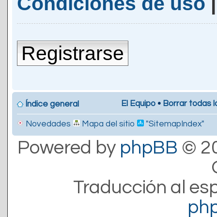
Condiciones de uso
Registrarse
El Equipo
•
Borrar todas l
Índice general
Novedades
Mapa del sitio
"SitemapIndex"
Powered by
phpBB
© 20
Traducción al es
ph