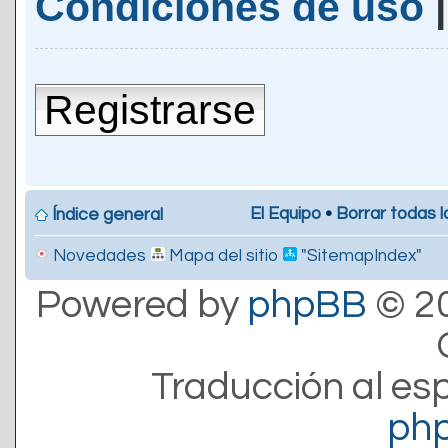
Condiciones de uso
Registrarse
El Equipo
•
Borrar todas l
Índice general
Novedades
Mapa del sitio
"SitemapIndex"
Powered by
phpBB
© 20
Traducción al es
ph