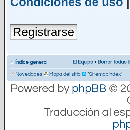
Condiciones de uso
Registrarse
El Equipo
•
Borrar todas l
Índice general
Novedades
Mapa del sitio
"SitemapIndex"
Powered by
phpBB
© 20
Traducción al es
ph