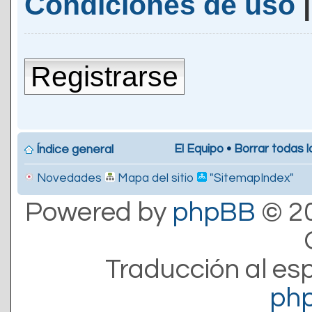
Condiciones de uso
Registrarse
El Equipo
•
Borrar todas l
Índice general
Novedades
Mapa del sitio
"SitemapIndex"
Powered by
phpBB
© 20
Traducción al es
ph