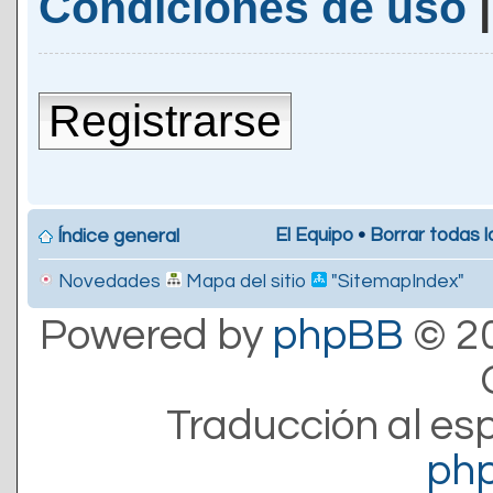
Condiciones de uso
Registrarse
El Equipo
•
Borrar todas l
Índice general
Novedades
Mapa del sitio
"SitemapIndex"
Powered by
phpBB
© 20
Traducción al es
ph