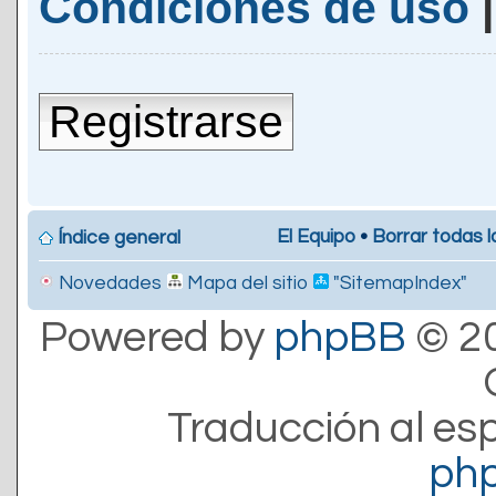
Condiciones de uso
Registrarse
El Equipo
•
Borrar todas l
Índice general
Novedades
Mapa del sitio
"SitemapIndex"
Powered by
phpBB
© 20
Traducción al es
ph