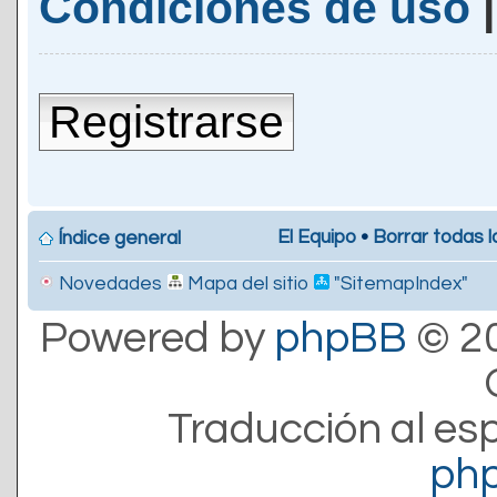
Condiciones de uso
Registrarse
El Equipo
•
Borrar todas l
Índice general
Novedades
Mapa del sitio
"SitemapIndex"
Powered by
phpBB
© 20
Traducción al es
ph