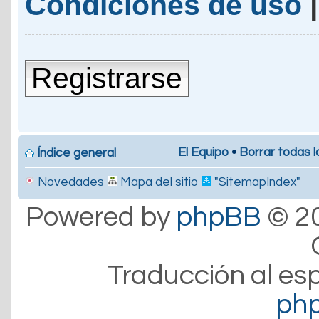
Condiciones de uso
Registrarse
El Equipo
•
Borrar todas l
Índice general
Novedades
Mapa del sitio
"SitemapIndex"
Powered by
phpBB
© 20
Traducción al es
ph