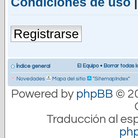
Condiciones de uso
Registrarse
El Equipo
•
Borrar todas l
Índice general
Novedades
Mapa del sitio
"SitemapIndex"
Powered by
phpBB
© 20
Traducción al es
ph