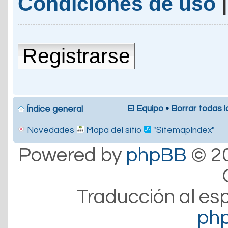
Condiciones de uso
Registrarse
El Equipo
•
Borrar todas l
Índice general
Novedades
Mapa del sitio
"SitemapIndex"
Powered by
phpBB
© 20
Traducción al es
ph