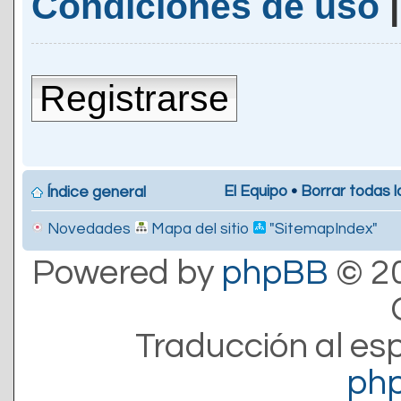
Condiciones de uso
Registrarse
El Equipo
•
Borrar todas l
Índice general
Novedades
Mapa del sitio
"SitemapIndex"
Powered by
phpBB
© 20
Traducción al es
ph