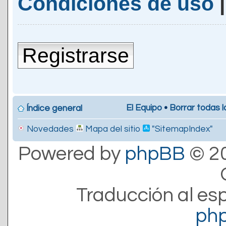
Condiciones de uso
Registrarse
El Equipo
•
Borrar todas l
Índice general
Novedades
Mapa del sitio
"SitemapIndex"
Powered by
phpBB
© 20
Traducción al es
ph