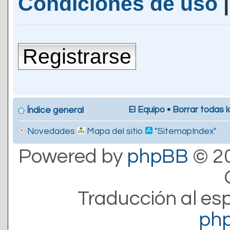
Condiciones de uso
Registrarse
El Equipo
•
Borrar todas l
Índice general
Novedades
Mapa del sitio
"SitemapIndex"
Powered by
phpBB
© 20
Traducción al es
ph