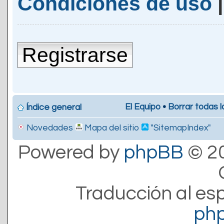
Condiciones de uso
Registrarse
El Equipo
•
Borrar todas l
Índice general
Novedades
Mapa del sitio
"SitemapIndex"
Powered by
phpBB
© 20
Traducción al es
ph