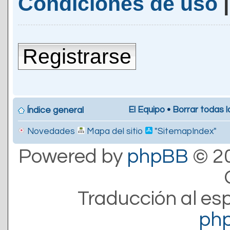
Condiciones de uso
Registrarse
El Equipo
•
Borrar todas l
Índice general
Novedades
Mapa del sitio
"SitemapIndex"
Powered by
phpBB
© 20
Traducción al es
ph