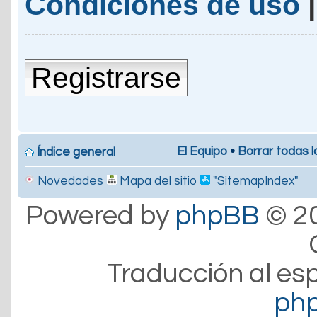
Condiciones de uso
Registrarse
El Equipo
•
Borrar todas l
Índice general
Novedades
Mapa del sitio
"SitemapIndex"
Powered by
phpBB
© 20
Traducción al es
ph