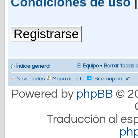
Condiciones de uso
Registrarse
El Equipo
•
Borrar todas l
Índice general
Novedades
Mapa del sitio
"SitemapIndex"
Powered by
phpBB
© 20
Traducción al es
ph