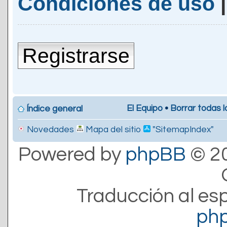
Condiciones de uso
Registrarse
El Equipo
•
Borrar todas l
Índice general
Novedades
Mapa del sitio
"SitemapIndex"
Powered by
phpBB
© 20
Traducción al es
ph